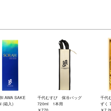
BI AWA SAKE
千代むすび 保冷バッグ
千代
l (箱入)
720ml 1本用
ずく 
￥770
￥7,2