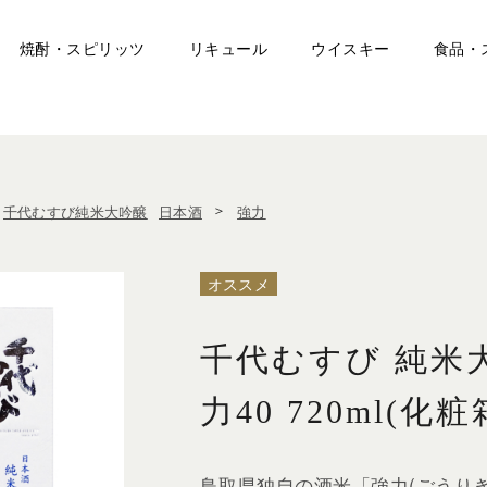
焼酎・スピリッツ
リキュール
ウイスキー
食品・
＞
千代むすび純米大吟醸
日本酒
強力
オススメ
千代むすび 純米
力40 720ml(化
鳥取県独自の酒米「強力(ごうりき