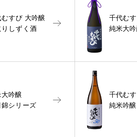
代むすび
大吟醸
千代む
取りしずく酒
純米大吟
米大吟醸
千代む
田錦シリーズ
純米吟醸