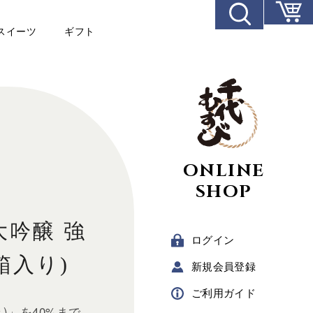
スイーツ
ギフト
ONLINE
SHOP
大吟醸 強
ログイン
粧箱入り)
新規
会員登録
ご利用
ガイド
)」を40%まで