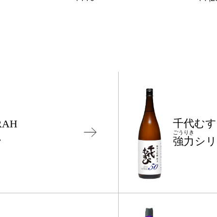
千代む
RAH
ごうりき
ラ
強力
シリ