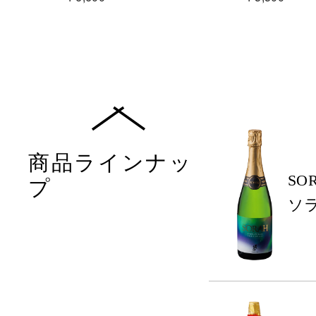
商品ラインナッ
SO
プ
ソ