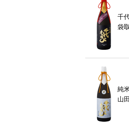
千
袋
純
山