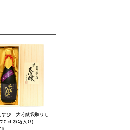
むすび 大吟醸袋取りし
720ml(桐箱入り)
60