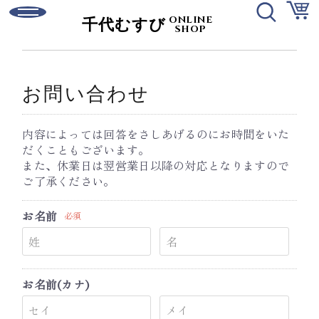
ONLINE
千代むすび
SHOP
ログイン
新規会員登録
お問い合わせ
ご利用ガイド
お問い合わせ
内容によっては回答をさしあげるのにお時間をいた
だくこともございます。
また、休業日は翌営業日以降の対応となりますので
ご了承ください。
お名前
日本酒
必須
有機純米酒
お名前(カナ)
強力シリーズ