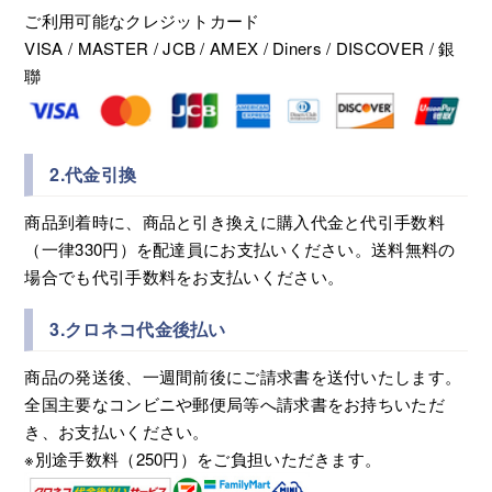
甘酒
ご利用可能なクレジットカード
VISA / MASTER / JCB / AMEX / Diners / DISCOVER / 銀
焼酎・スピリッツ
聯
リキュール
2.代金引換
ウイスキー
商品到着時に、商品と引き換えに購入代金と代引手数料
食品・スイーツ
（一律330円）を配達員にお支払いください。送料無料の
場合でも代引手数料をお支払いください。
ギフト
3.クロネコ代金後払い
すべてのカテゴリー ＋
商品の発送後、一週間前後にご請求書を送付いたします。
全国主要なコンビニや郵便局等へ請求書をお持ちいただ
き、お支払いください。
※別途手数料（250円）をご負担いただきます。