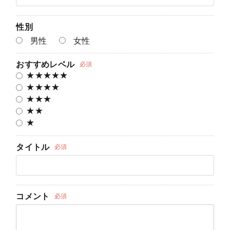
甘酒
性別
焼酎・スピリッツ
男性
女性
リキュール
おすすめレベル
必須
★★★★★
ウイスキー
★★★★
★★★
食品・スイーツ
★★
★
ギフト
タイトル
必須
すべてのカテゴリー ＋
コメント
必須