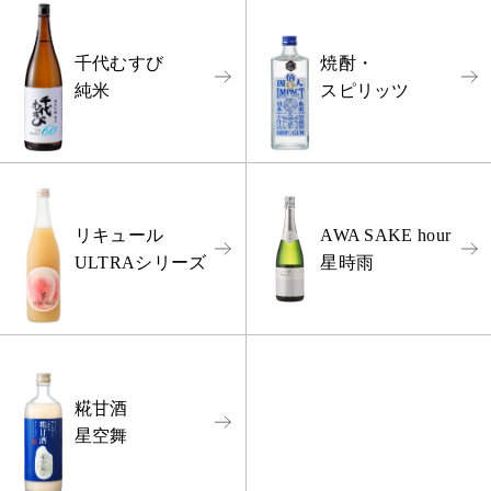
千代むすび
焼酎・
純米
スピリッツ
リキュール
AWA SAKE hour
ULTRAシリーズ
星時雨
糀甘酒
星空舞