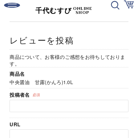
ONLINE
千代むすび
SHOP
ログイン
新規会員登録
レビューを投稿
ご利用ガイド
お問い合わせ
商品について、お客様のご感想をお待ちしておりま
す。
商品名
中央醤油 甘露(かんろ)1.0L
日本酒
投稿者名
必須
有機純米酒
URL
強力シリーズ