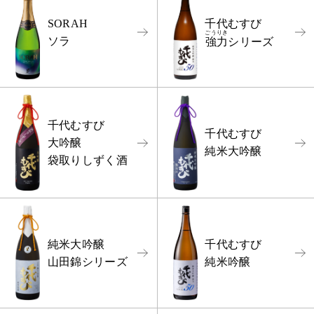
千代むすび
SORAH
ごうりき
ソラ
強力
シリーズ
千代むすび
千代むすび
大吟醸
純米大吟醸
袋取りしずく酒
純米大吟醸
千代むすび
山田錦シリーズ
純米吟醸