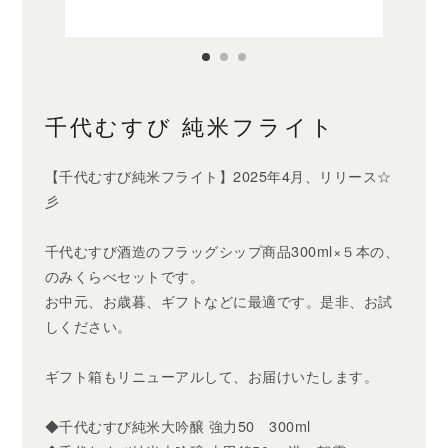
甘酒
焼酎・スピリッツ
リキュール
千代むすび 純米フライト
ウイスキー
【千代むすび純米フライト】2025年4月、リリース☆
彡
食品・スイーツ
千代むすび酒造のフラッグシップ商品300ml×５本の、
ギフト
のみくらべセットです。
お中元、お歳暮、ギフトなどに最適です。是非、お試
すべてのカテゴリー ＋
しください。
ギフト箱もリニューアルして、お届けいたします。
◆千代むすび純米大吟醸 強力50 300ml