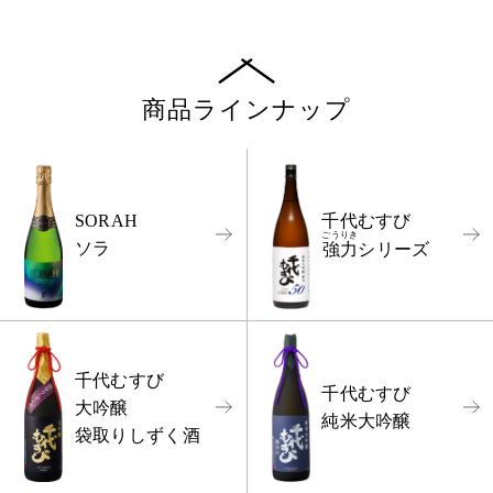
商品ラインナップ
千代むすび
SORAH
ごうりき
ソラ
強力
シリーズ
千代むすび
千代むすび
大吟醸
純米大吟醸
袋取りしずく酒