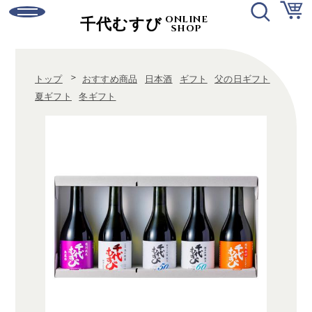
ONLINE
千代むすび
SHOP
ログイン
新規会員登録
＞
トップ
おすすめ商品
日本酒
ギフト
父の日ギフト
ご利用ガイド
お問い合わせ
夏ギフト
冬ギフト
日本酒
有機純米酒
強力シリーズ