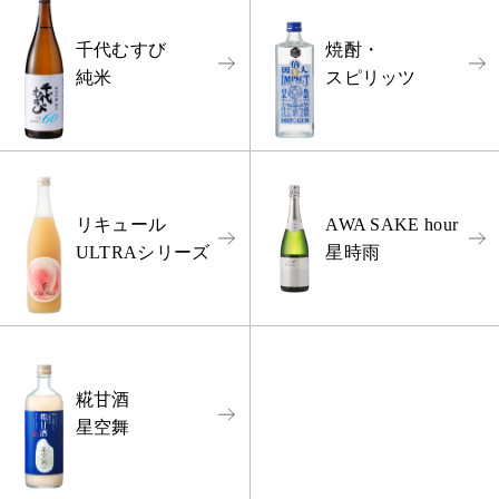
千代むすび
焼酎・
純米
スピリッツ
リキュール
AWA SAKE hour
ULTRAシリーズ
星時雨
糀甘酒
星空舞