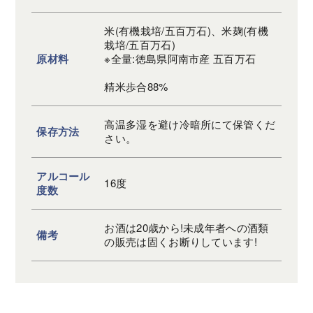
米(有機栽培/五百万石)、米麹(有機
栽培/五百万石)
原材料
※全量:徳島県阿南市産 五百万石
精米歩合88%
高温多湿を避け冷暗所にて保管くだ
保存方法
さい。
アルコール
16度
度数
お酒は20歳から!未成年者への酒類
備考
の販売は固くお断りしています!