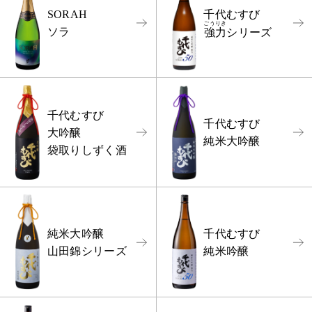
千代むすび
SORAH
ごうりき
ソラ
強力
シリーズ
千代むすび
千代むすび
大吟醸
純米大吟醸
袋取りしずく酒
純米大吟醸
千代むすび
山田錦シリーズ
純米吟醸