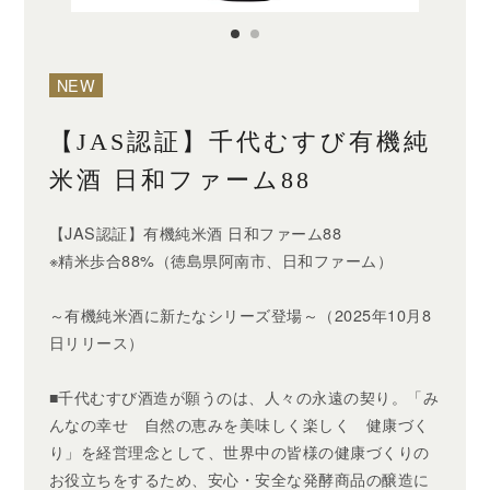
甘酒
焼酎・スピリッツ
NEW
リキュール
【JAS認証】千代むすび有機純
ウイスキー
米酒 日和ファーム88
食品・スイーツ
【JAS認証】有機純米酒 日和ファーム88
※精米歩合88%（徳島県阿南市、日和ファーム）
ギフト
～有機純米酒に新たなシリーズ登場～（2025年10月8
日リリース）
すべてのカテゴリー ＋
■千代むすび酒造が願うのは、人々の永遠の契り。「み
んなの幸せ 自然の恵みを美味しく楽しく 健康づく
り」を経営理念として、世界中の皆様の健康づくりの
お役立ちをするため、安心・安全な発酵商品の醸造に