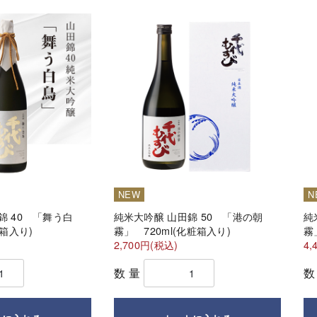
NEW
N
錦 40 「舞う白
純米大吟醸 山田錦 50 「港の朝
純
粧箱入り)
霧」 720ml(化粧箱入り)
霧
2,700円(税込)
4,
数量