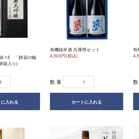
有機純米酒 兵庫県セット
有
4,500円(税込)
4,
錦 15 「静寂の輪
黒桐箱入り)
数量
トに入れる
カートに入れる