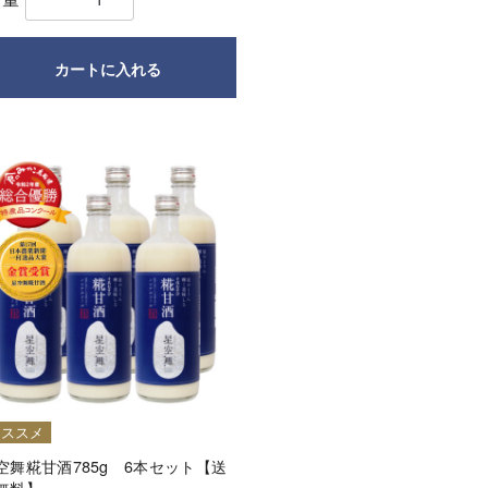
カートに入れる
オススメ
空舞糀甘酒785g 6本セット【送
無料】