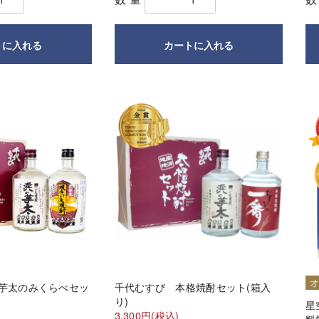
トに入れる
カートに入れる
の芋太のみくらべセッ
千代むすび 本格焼酎セット(箱入
り)
星
3,300円(税込)
料