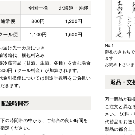
全国一律
北海道・沖縄
通常便
800円
1,200円
クール便
1,100円
1,500円
No.1
※お届け先一カ所につき
御礼のきもちで
※輸送箱代、梱包料込み
ます
※要冷蔵商品（甘酒、生酒、各種）を含む場合
お納め下さいま
300円（クール料金）が加算されます。
※代金引換便については別途手数料をご負担い
返品・交
ただきます。
万一商品が破
配送時間帯
ご注文と異な
さい。 送料
以下の時間帯の中から、ご都合の良い時間を
代替品をお送
ご指定ください。
製品の都合上