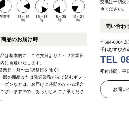
交換は一切受
承ください。
午前中
14～16
16～18
18～20
19～21
時
時
時
時
問い合わ
商品のお届け時
〒684-0004
千代むすび酒
商品は基本的に、ご注文日より１～２営業日
TEL 0
以内に発送いたします。
営業日：月〜土(祝祭日を除く)
受付時間：平日A
※一部の商品または発送業務が立て込むギフト
シーズンなどは、お届けに時間のかかる場合
お問い
がございますので、あらかじめご了承くださ
い。