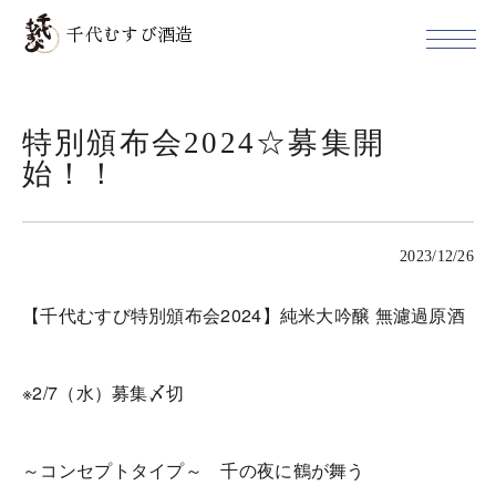
千代むすび酒造
特別頒布会2024☆募集開
始！！
2023/12/26
【千代むすび特別頒布会2024】純米大吟醸 無濾過原酒
※2/7（水）募集〆切
～コンセプトタイプ～ 千の夜に鶴が舞う