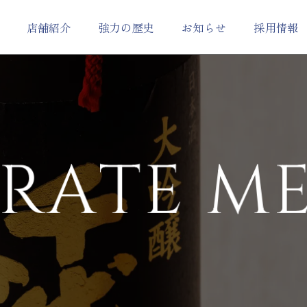
店舗紹介
強力の歴史
お知らせ
採用情報
セージ
）
お取り扱い店舗一覧
会社概要
SORAH（ソラ）
岡空本店
糀甘酒
RATE ME
ORGANIC SAKE
ウイスキー