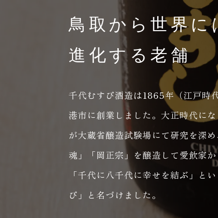
鳥取から世界に
進化する老舗
千代むすび酒造は1865年（江戸時
港市に創業しました。大正時代にな
が大蔵省醸造試験場にて研究を深め
魂」「岡正宗」を醸造して愛飲家か
「千代に八千代に幸せを結ぶ」とい
び」と名づけました。