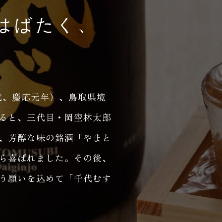
はばたく、
代、慶応元年）、鳥取県境
ると、三代目・岡空林太郎
、芳醇な味の銘酒「やまと
ら喜ばれました。その後、
う願いを込めて「千代むす