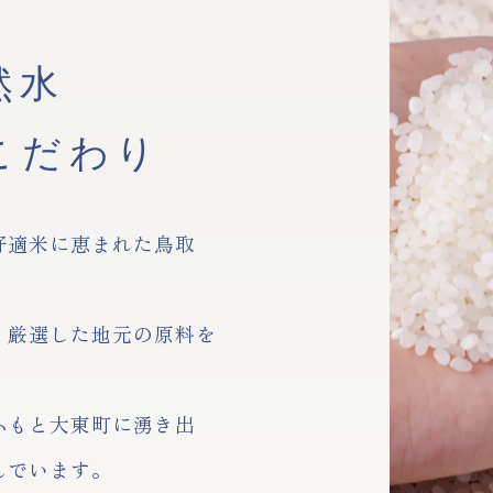
然水
こだわり
好適米に恵まれた鳥取
、厳選した地元の原料を
ふもと大東町に湧き出
んでいます。