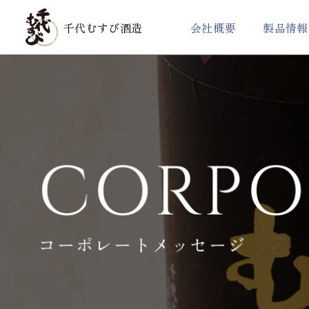
千代むすび酒造
会社概要
製品情報
製品一覧
コーポレートメッ
強力（ごうりき
CORPO
コーポレートメッセージ
有機純米酒シリーズ