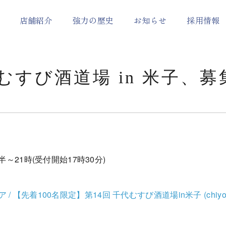
店舗紹介
強力の歴史
お知らせ
採用情報
代むすび酒道場 in 米子、
セージ
）
お取り扱い店舗一覧
会社概要
SORAH（ソラ）
岡空本店
糀甘酒
時半～21時(受付開始17時30分)
ORGANIC SAKE
ウイスキー
【先着100名限定】第14回 千代むすび酒道場in米子 (chiyomusu