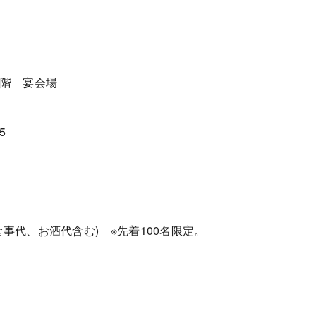
2階 宴会場
5
お食事代、お酒代含む) ※先着100名限定。