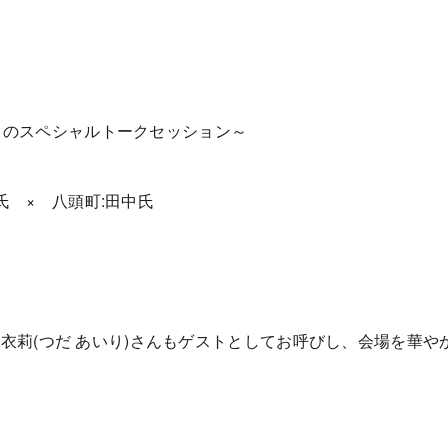
とのスペシャルトークセッション～
氏 × 八頭町:田中氏
の都田 亜衣莉(つだ あいり)さんもゲストとしてお呼びし、会場を