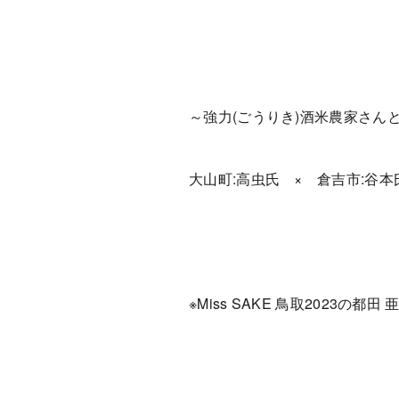
～強力(ごうりき)酒米農家さん
大山町:高虫氏 × 倉吉市:谷本
※Miss SAKE 鳥取2023