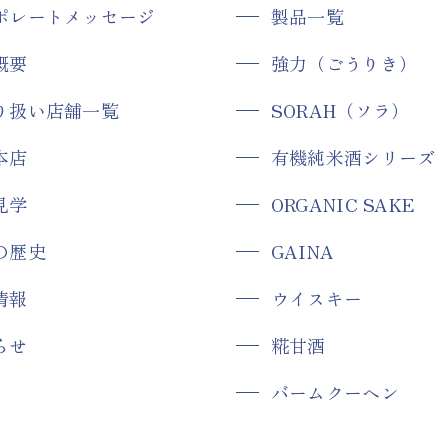
ポレートメッセージ
製品一覧
概要
強力（ごうりき）
り扱い店舗一覧
SORAH（ソラ）
本店
有機純米酒シリーズ
見学
ORGANIC SAKE
の歴史
GAINA
情報
ウイスキー
らせ
糀甘酒
バームクーヘン