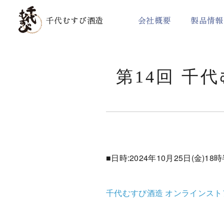
千代むすび酒造
会社概要
製品情報
第14回 千
製品一覧
コーポレートメッ
強力（ごうりき
■日時:2024年10月25日(金)18
有機純米酒シリーズ
千代むすび酒造 オンラインストア / 