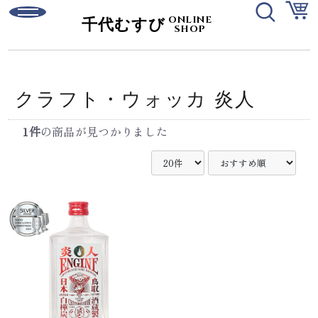
ONLINE
千代むすび
SHOP
ログイン
新規会員登録
ご利用ガイド
お問い合わせ
クラフト・ウォッカ 炎人
1件
の商品が見つかりました
日本酒
有機純米酒
強力シリーズ