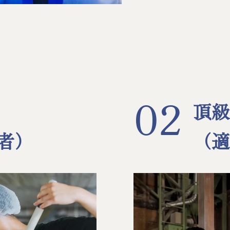
02
頂
者）
（