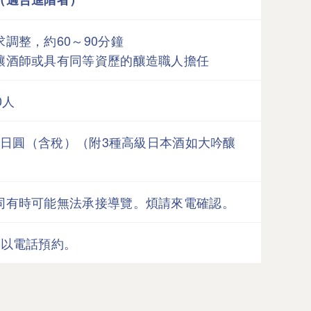
調整，約60～90分鐘
釀酒師或具有同等資歷的釀造職人擔任
0人
00日圓（含稅）（附3種高級日本酒如大吟釀
同有時可能無法承接導覽。煩請來電確認。
前以電話預約。