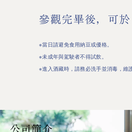
參觀完畢後，可於
※當日請避免食用納豆或優格。
※未成年與駕駛者不得試飲。
※進入酒藏時，請務必洗手並消毒，維
公司簡介