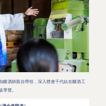
由釀酒師親自帶領，深入體會千代結在釀酒工
級導覽。
（適合進階者）