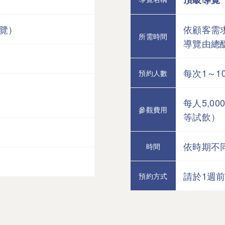
導覽）
依顧客需求
所需時間
導覽由總
每次1～1
預約人數
每人5,0
參觀費用
等試飲）
依時期不
時間
請於1週
預約方式