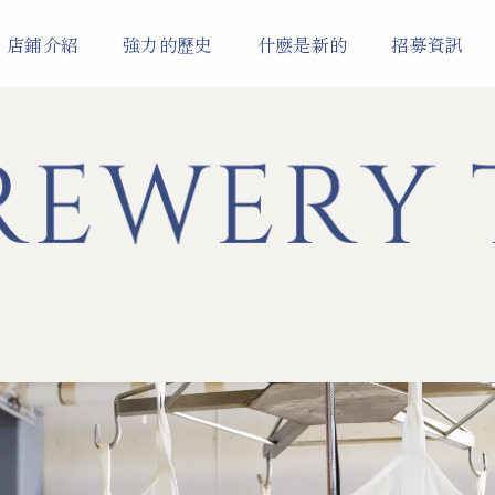
店鋪介紹
強力的歷史
什麼是新的
招募資訊
BREWERY
經營該產品的店家列表
公司簡介
SORAH
岡空本店
米麴甘酒
ORGANIC SAKE
威士忌酒