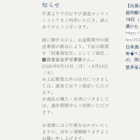
知らせ
【出展
平素より千代むすび酒造オンライ
超吟醸
18日（
ンストアをご利用いただき、誠に
チケッ
ありがとうございます。
展いた
https:/
当日は
誠に勝手ながら、お盆期間中の配
fes/20
らず、
送業務の都合により、下記の期間
日本酒
を「到着指定日」としてご指定い
※イベ
☆★
ただくことができません。
■到着指定不可期間
の、岡
2026年8月10日（月）～8月19日
ースに
皆さま
（水）
ます！
※上記期間以外の日付につきまし
お越し
ては、通常どおりご指定いただけ
くださ
ます。
※商品の購入・決済につきまして
は、連休期間中もご利用いただけ
ます。
お客様にはご不便をおかけいたし
ますが、何卒ご理解賜りますよう
お願い申し上げます。