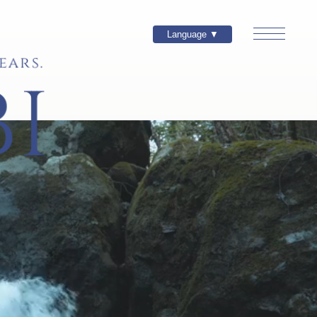
Language ▼
ears.
I