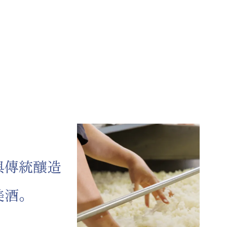
與傳統釀造
美酒。