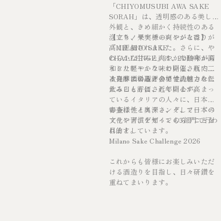
「CHIYOMUSUBI AWA SAKE
SORAH」は、透明感のある美しい
外観と、きめ細かく持続性のある
泡立ち、果実様の爽やかな香りが
【ミラノサケチャレンジとは】
高く評価されました。さらに、や
「MILANO SAKE
わらかな甘みと爽やかな酸味が調
CHALLENGE」は、2019年から
和した軽やかな味わいと、瓶内二
イタリア・ミラノで開催されてい
次発酵によるクリアで洗練された
る日本酒の品評会です。
イタリア料理との相性の魅力を伝
飲み口も評価されています。
えるとともに、近年関心が高まっ
ているイタリアの人々に、日本酒
の多様性と奥深さ、そして日本の
審査はテイスティング、フードペ
文化や習慣を知ってもらうことを
アリング、デザインの3部門で行わ
目的としています。
れます。
Milano Sake Challenge 2026
これからも皆様にお楽しみいただ
ける酒造りを目指し、日々研鑽を
重ねてまいります。