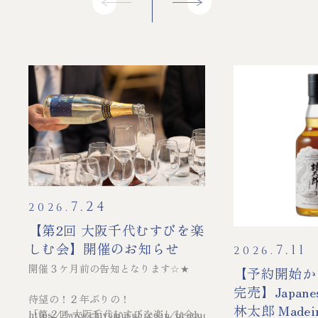
7.24
2026.
【第2回 大阪千代むすびを楽
しむ会】開催のお知らせ
7.11
2026.
開催３ケ月前の告知となります
☆★
【予約開始か
完売】Japanes
待望の！２年ぶりの！
林太郎 Madeir
「第２回 大阪千代むすびを楽しむ会」
https://www.chiyomusubi.co.jp/products/detail/417