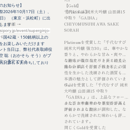
【Gold】
のお知らせ】
【Platinum】
千代むすび 純米大吟醸 山田錦15
2026
10月17日（土）、
祭
年
中取り「GAINA」
日） （
東京・浜松町）に出
CHIYOMUSUBI AWA SAKE
ト・詳細
→
します！
SORAH
/sipory.jp/event/superginjo-
、千代むすびのお酒のみな
42
150
26
全国
蔵・
銘柄以上の
Platinumを受賞した「千代むすび
をお楽しみいただけます
純米大吟醸 強力30」は、華やかな
ント当日は、弊社代表取締役
香りと、やわらかな甘み・爽やか
空 聡（おかそら そう）がブ
な酸味が織りなすバランスの良い
なめらかな口当たりと長く続く上
立つ予定です！
のお越しをお待ちしており
味わいが高く評価されました。
品な余韻、そして「強力米」の個
性を生かした洗練された酒質も、
の際にはチケットをお求め
本酒の魅力として評価されていま
い。
す。
Goldを受賞した「千代むすび 純米
大吟醸 山田錦15 中取り
『GAINA』」は、上品なフローラ
ルな香りや華やかな果実香が高く
また、お米由来のやさしい甘みと
評価されました。
フレッシュな酸味が調和した、な
めらかで洗練された味わいも評価
されています。
同じくGoldを受賞した