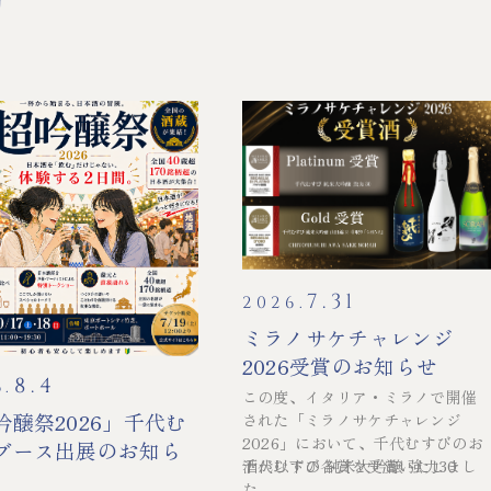
的
7.31
2026.
ミラノサケチャレンジ
2026受賞のお知らせ
8.4
6.
この度、イタリア・ミラノで開催
吟醸祭2026」千代む
された「ミラノサケチャレンジ
2026」において、千代むすびのお
ブース出展のお知ら
酒が以下の各賞を受賞いたしまし
千代むすび 純米大吟醸 強力30
た。