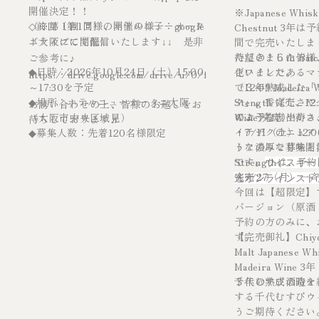
開催決定！！
※Japanese Whi
（
前回（第
第１回 同様、ホテルニューオータ
1
回）の開催の様子：
google
Chestnut 3年
◇
※
ニ大阪にて開催）
ドライブにて配信いたします
是非
間で完売いたしま
↓↓
ただきました皆様
待望の！６th Ba
ご参考に
♪
日時：
2026
年
10
月
24
日（土）
15:00
ざいました。
化ワインであるマ
◆
https://drive.google.com/drive/u/0/folders/1OHW1PV9
～
17:30
を予定
（12:09 Madeira 
で３年熟成した「
場所：ホテルニューオータニ大阪
Stength 完売、12:2
ク」。香ばしさや
お誘い合わせの上、皆様のお越しをお
◆
Wine 完売）
のような爽やかさ
≪ご予約、出荷ス
（大阪市中央区城見）
待ちしております
♬
イチヂクのニュア
・7/11（土）12:
募集人数：先着
120
名様限定
◆
うな濃厚な甘味と
トアのみで募集開始
参加費：
20,000
円（消費税込み）
◆
です。
Strengthは、
ウイスキー 
完売！）
・7/27（月）一
今回もニューオータニ様の素敵な空間
造オンラインスト
今回は【超限定】でCa
を使用させていただき、季節のお料理
バージョン（原酒：
と千代むすび酒造のお酒（日本酒、焼
予約の方のみに、
酎、リキュール、ウイスキー等）を存
す。
【完売御礼】Chiyomu
分にお楽しみいただきます！（お料理
Malt Japanese 
は、お一人様ずつのコース料理をご準
Madeira Wine 3年 
備しております）
千代むすび酒造オ
３年の熟成の時を
する千代むすびウ
受付直後
14:10
～
14:50
の利き酒大会、
うご期待ください
会の途中でも楽しいイベント目白押し